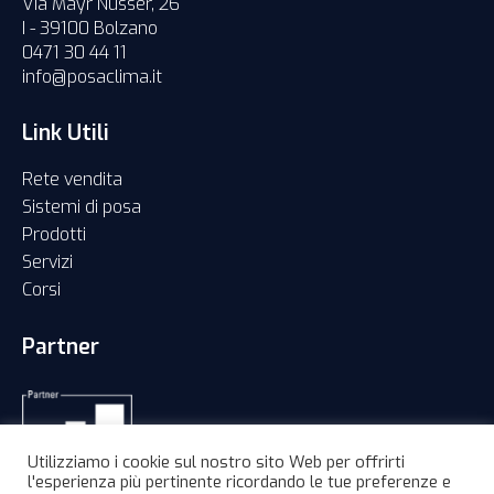
Via Mayr Nusser, 26
I - 39100 Bolzano
0471 30 44 11
info@posaclima.it
Link Utili
Rete vendita
Sistemi di posa
Prodotti
Servizi
Corsi
Partner
Utilizziamo i cookie sul nostro sito Web per offrirti
l'esperienza più pertinente ricordando le tue preferenze e