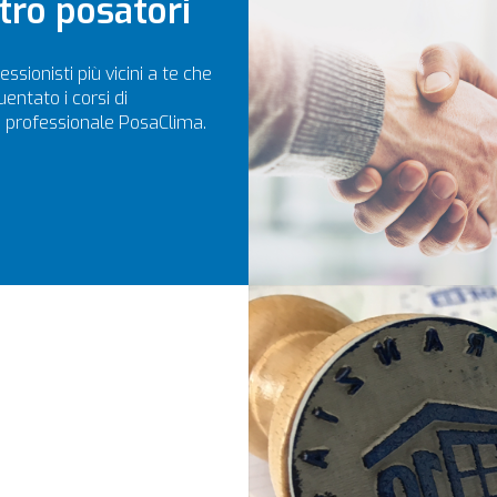
tro posatori
essionisti più vicini a te che
entato i corsi di
 professionale PosaClima.