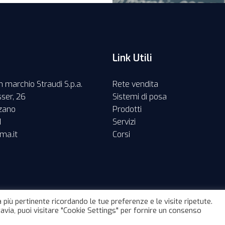
Link Utili
 marchio Straudi S.p.a.
Rete vendita
ser, 26
Sistemi di posa
lzano
Prodotti
1
Servizi
ma.it
Corsi
 più pertinente ricordando le tue preferenze e le visite ripetute.
tavia, puoi visitare "Cookie Settings" per fornire un consenso
 |
Informativa privacy
|
Cookies
|
Credits