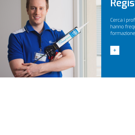
Regis
Cerca i prof
hanno frequ
formazione
+