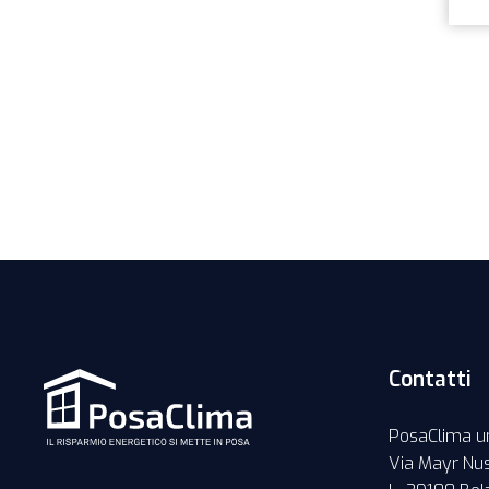
Contatti
PosaClima un
Via Mayr Nus