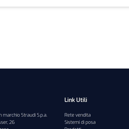
Link Utili
 marchio Straudi S.p.a.
Rete vendita
ser, 26
Sistemi di posa