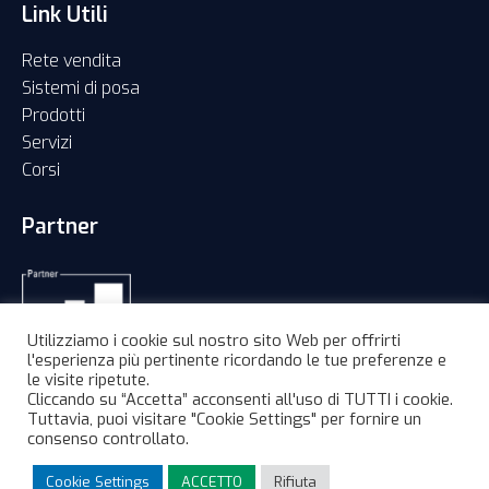
Link Utili
Rete vendita
Sistemi di posa
Prodotti
Servizi
Corsi
Partner
Utilizziamo i cookie sul nostro sito Web per offrirti
l'esperienza più pertinente ricordando le tue preferenze e
le visite ripetute.
Cliccando su “Accetta” acconsenti all'uso di TUTTI i cookie.
Tuttavia, puoi visitare "Cookie Settings" per fornire un
consenso controllato.
©2026 PosaClima un marchio Straudi S.p.a. | Part. IVA:
01702000215 |
Informativa privacy
|
Cookies
|
Credits
Cookie Settings
ACCETTO
Rifiuta