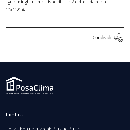
I guidacinghia sono disponibili in 2 colori: bianco o
marrone.
Condividi
Contatti
PosaClima un marchio Straudi S.p.a.