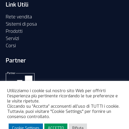
Link Utili
Rete vendita
Sistemi di posa
Prodotti
Servizi
Corsi
Partner
Utilizziamo i cookie sul nostro sito Web per offrirti
l'esperienza più pertinente ricordando le tue preferenze e
le visite ripetute.
Cliccando su “Accetta” acconsenti all'uso di TUTTI i cookie.
Tuttavia, puoi visitare "Cookie Settings" per fornire un
consenso controllato.
©2026 PosaClima un marchio Straudi S.p.a. | Part. IVA:
01702000215 |
Informativa privacy
|
Cookies
|
Credits
Cookie Settings
ACCETTO
Rifiuta